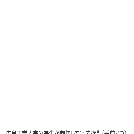
広島工業大学の学生が制作した室内模型（手前２つ）