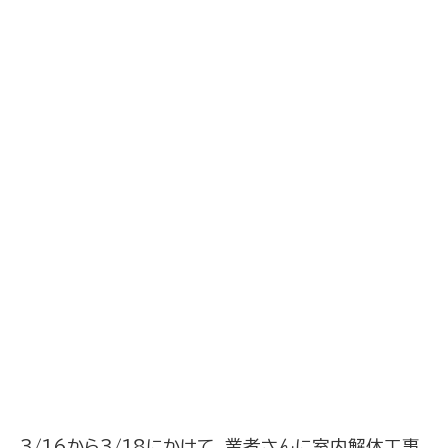
3/16から3/18にかけて、業者さんに室内解体工事